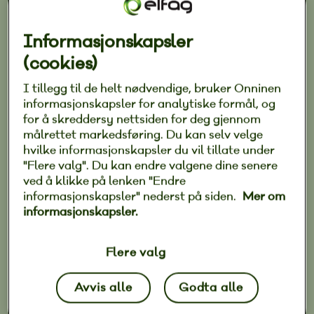
Informasjonskapsler
De fleste er klar over at man ikke bør ha en haug
(cookies)
med sammenkveilede skjøteledninger og
grenuttak bak sofaen. Likevel har de fleste av
I tillegg til de helt nødvendige, bruker Onninen
oss koblet til en eller flere apparater med
informasjonskapsler for analytiske formål, og
for å skreddersy nettsiden for deg gjennom
skjøteledninger. Det kan rett og slett være
målrettet markedsføring. Du kan selv velge
utfordrende å finne nok faste stikkontakter når
hvilke informasjonskapsler du vil tillate under
man skal koble til TV, spillemaskin, datamaskin
"Flere valg". Du kan endre valgene dine senere
og belysning i samme rom, og samtidig kunne
ved å klikke på lenken "Endre
lade mobil, iPad og smartklokke.
informasjonskapsler" nederst på siden.
Mer om
informasjonskapsler.
En skjøteledning kan virke som en lettvint
løsning, men hvis du bruker den feil, utgjør den
Flere valg
en stor brannfare i hjemmet. Følg disse tipsene
Avvis alle
Godta alle
for å bruke skjøteledninger og grenuttak på en
tryggest mulig måte.