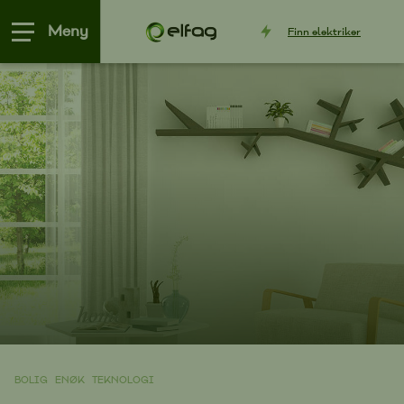
Meny
Finn
elektriker
BOLIG
ENØK
TEKNOLOGI