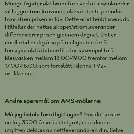
Mange frykter økt brannfare ved at strømkunder
vil legge strømkrevende aktiviteter til perioder
hvor strømprisen er lav. Dette er et tenkt scenario
i tilfeller der nettselskapet/strømleverandør
differensierer prisen gjennom døgnet. Det er
imidlertid mulig å se på muligheten for å
forskyve aktivitetene litt, for eksempel ta å
klesvasken mellom 18.00-19.00 fremfor mellom
17.00-18.00, som foreslått i denne
TV2-
artikkelen
.
Andre spørsmål om AMS-målerne:
Må jeg betale for utbyttingen?
Nei, det koster
omlag 3500 å skifte utstyret, men denne
utgiften dekkes av nettleverandøren din. Selve