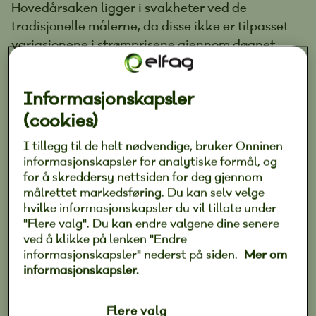
Hovedårsaken ligger i svakheter ved de
tradisjonelle målerne, da disse ikke er tilpasset
variasjonene i strømprisene gjennom døgnet.
Informasjonskapsler
(cookies)
«Ettersom målingene skjer så
I tillegg til de helt nødvendige, bruker Onninen
hyppig, kan man regne ut
informasjonskapsler for analytiske formål, og
for å skreddersy nettsiden for deg gjennom
forbruket time for time og koble
målrettet markedsføring. Du kan selv velge
dette opp mot prisen akkurat
hvilke informasjonskapsler du vil tillate under
"Flere valg". Du kan endre valgene dine senere
der og da.»
ved å klikke på lenken "Endre
informasjonskapsler" nederst på siden.
Mer om
informasjonskapsler.
Flere valg