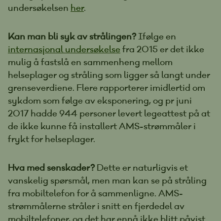
undersøkelsen
her
.
Kan man bli syk av strålingen?
Ifølge en
internasjonal undersøkelse
fra 2015 er det ikke
mulig å fastslå en sammenheng mellom
helseplager og stråling som ligger så langt under
grenseverdiene. Flere rapporterer imidlertid om
sykdom som følge av eksponering, og pr juni
2017 hadde 944 personer levert legeattest på at
de ikke kunne få installert AMS-strømmåler i
frykt for helseplager.
Hva med senskader?
Dette er naturligvis et
vanskelig spørsmål, men man kan se på stråling
fra mobiltelefon for å sammenligne. AMS-
strømmålerne stråler i snitt en fjerdedel av
mobiltelefoner, og det har ennå ikke blitt påvist