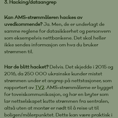
3. Hacking/dataangrep
Kan AMS-strømmåleren hackes av
uvedkommende?
Ja. Men, de er underlagt de
samme reglene for datasikkerhet og personvern
som eksempelvis nettbankene. Det skal heller
ikke sendes informasjon om hva du bruker
strømmen til.
Har de blitt hacket?
Delvis. Det skjedde i 2015 og
2016, da 250 000 ukrainske kunder mistet
strømmen under et angrep på nettstasjoner, som
rapportert av
TV2
. AMS-strømmålerne er bygget
for toveiskommunikasjon, og har en bryter som
lar nettselskapet kutte strømmen fra sentralen,
altså uten at montør er nødt til å reise ut til
boligen/målerpunktet. Dette kan være praktisk i