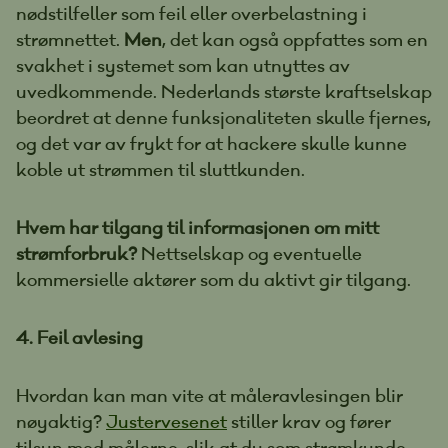
nødstilfeller som feil eller overbelastning i
strømnettet.
Men
, det kan også oppfattes som en
svakhet i systemet som kan utnyttes av
uvedkommende. Nederlands største kraftselskap
beordret at denne funksjonaliteten skulle fjernes,
og det var av frykt for at hackere skulle kunne
koble ut strømmen til sluttkunden.
Hvem har tilgang til informasjonen om mitt
strømforbruk?
Nettselskap og eventuelle
kommersielle aktører som du aktivt gir tilgang.
4. Feil avlesing
Hvordan kan man vite at måleravlesingen blir
nøyaktig?
Justervesenet
stiller krav og fører
tilsyn med målerne, slik at du som strømkunde