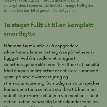
OGSÅ PÅ FJELLET: Innbrudd skjer ikke bare i
skjærgården. I sommerhalvåret står mange fjellhytter
tomme. Det kan bli et yndet mål for tyvene.
Ta steget fullt ut til en komplett
smarthytte
Når man først vurderer å oppgradere
sikkerheten, lønner det seg å se på helheten i
bygget. Ved å installere et integrert
smarthussystem slår man flere fluer i ett smekk.
Med dagens energipriser er det store summer å
spare på smart varmestyring og
strømoptimalisering. Samtidig som man sjekker
kameraene for å se at alt står bra til, kan man
enkelt styre varme ok klima via mobilen, slik at
det er lunt og behagelig i det sekundet familien