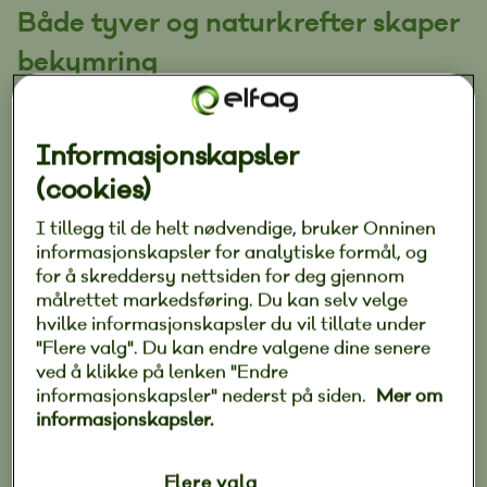
Både tyver og naturkrefter skaper
bekymring
Det rapporteres jevnlig om hytteinnbrudd i både
skjærgården og i fjellheimen. Tyvene slår til både
Informasjonskapsler
i den mørke årstiden og i sommermånedene når
(cookies)
fjellhyttene står tomme, og det stjeles alt fra
I tillegg til de helt nødvendige, bruker Onninen
påhengsmotorer og båter til verktøy og dyre
informasjonskapsler for analytiske formål, og
utemøbler.
for å skreddersy nettsiden for deg gjennom
målrettet markedsføring. Du kan selv velge
Likevel er det ikke bare tyver hytteeiere
hvilke informasjonskapsler du vil tillate under
"Flere valg". Du kan endre valgene dine senere
bekymrer seg for når de ikke er til stede. Uroen
ved å klikke på lenken "Endre
for skader forårsaket av vannlekkasjer, frost eller
informasjonskapsler" nederst på siden.
Mer om
et stadig mer uforutsigbart ekstremvær er også
informasjonskapsler.
økende. Moderne alarm- og
overvåkningstjenester har derfor gått fra å være
Flere valg