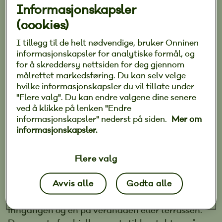
Gjennom Elfag får du 5-års-garanti på vårt arbeid
Informasjonskapsler
og materialer. Hos oss kan du være trygg på at
(cookies)
jobben er riktig utført av dyktige fagfolk, og at
materialene som er brukt er av høy kvalitet.
I tillegg til de helt nødvendige, bruker Onninen
Les mer om garantien vår
informasjonskapsler for analytiske formål, og
for å skreddersy nettsiden for deg gjennom
målrettet markedsføring. Du kan selv velge
hvilke informasjonskapsler du vil tillate under
Norsk sommer er og blir en uforutsigbar årstid,
"Flere valg". Du kan endre valgene dine senere
men det trenger ikke stoppe oss fra å nyte
ved å klikke på lenken "Endre
uteområdene. Med riktig utebelysning og utstyr
informasjonskapsler" nederst på siden.
Mer om
som terrassevarmer og elektriske markiser blir
informasjonskapsler.
terrassen like praktisk på solrike dager som på
ikke fullt så fine dager.
Flere valg
Avvis alle
Godta alle
– For å kunne benytte deg av uteområdene bør
du ha stikkontakt på to sider av huset, en ved
inngangen og en på verandaen eller terrassen.