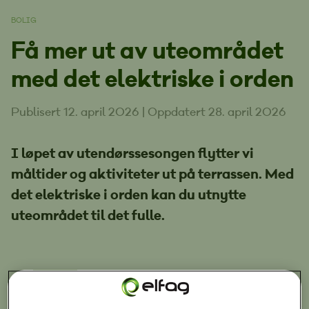
BOLIG
Få mer ut av uteområdet
med det elektriske i orden
Publisert 12. april 2026
|
Oppdatert 28. april 2026
I løpet av utendørssesongen flytter vi
måltider og aktiviteter ut på terrassen. Med
det elektriske i orden kan du utnytte
uteområdet til det fulle.
Visste du at?