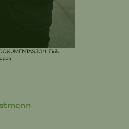
tidslinje. Det gjør det enkelt
ere å sette seg inn i hva som
 gjort av boligen, og av hvem.
 MNEF eiendomsmegler.
 merket til medlemmene i
eiendomsmeglerforbund, og
menlignes med
DOKUMENTASJON: Eirik
rket for håndverkere. En
mappa
erfaren eiendomsmegler kan
betydning i å tiltrekke de
nteressentene til nettopp din
akstmenn