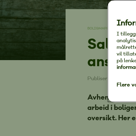
Infor
BOLIGMAPPA
I tilleg
Salg av
analytis
målrett
vil till
ansvar
på lenk
informa
Publisert 10. janua
Flere v
Avhendingslove
arbeid i bolige
oversikt. Her 