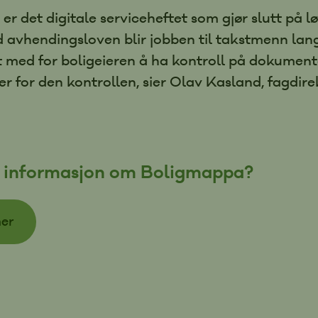
r det digitale serviceheftet som gjør slutt på l
avhendingsloven blir jobben til takstmenn lang
med for boligeieren å ha kontroll på dokument
 for den kontrollen, sier Olav Kasland, fagdirek
r informasjon om Boligmappa?
her