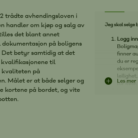
22 trådte avhendingsloven i
en handler om kjøp og salg av
Jeg skal selge b
tilles det blant annet
Logg inn
il dokumentasjon på boligens
Boligma
. Det betyr samtidig at det
finner 
 kvalifikasjonene til
du er reg
eksempel
kvaliteten på
leilighe
en. Målet er at både selger og
Les mer
for hver.
le kortene på bordet, og vite
Hvis du
potten.
arbeid so
få tak i 
en oppbe
år, og de
dokumen
du ber o