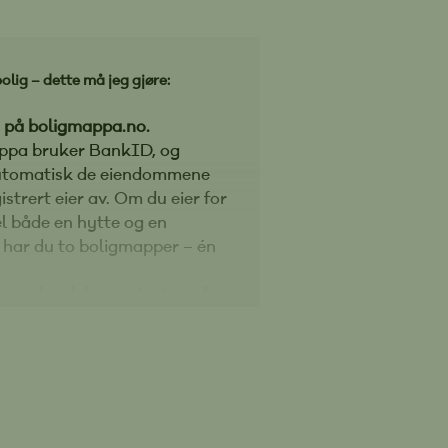
olig – dette må jeg gjøre:
 på boligmappa.no.
ppa bruker BankID, og
automatisk de eiendommene
istrert eier av. Om du eier for
 både en hytte og en
t, har du to boligmapper – én
 mangler dokumentasjon på
m er utført tidligere, bør du
den
.
Husk: håndverkeren har
varingsplikt i minimum fem
 fleste vil ettersende
tasjonen i Boligmappa når
m det.