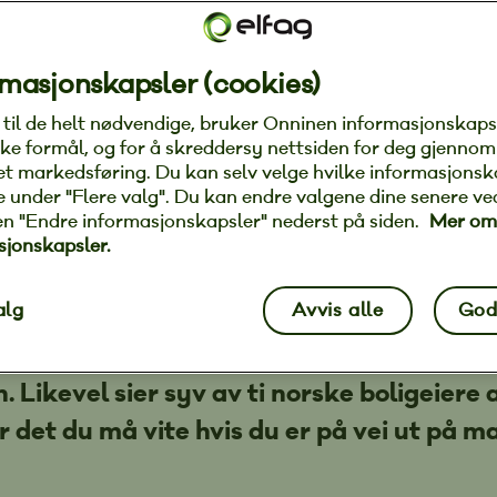
masjonskapsler (cookies)
g til de helt nødvendige, bruker Onninen informasjonskaps
 bolig: Nå blir dette 
ke formål, og for å skreddersy nettsiden for deg gjennom
et markedsføring. Du kan selv velge hvilke informasjonsk
ate under "Flere valg". Du kan endre valgene dine senere ve
!
en "Endre informasjonskapsler" nederst på siden.
Mer om
sjonskapsler.
r 2022
|
Oppdatert 12. oktober 2022
alg
Avvis alle
God
n stiller strenge krav til dokumentasjon
n. Likevel sier syv av ti norske boligeiere
er det du må vite hvis du er på vei ut på 