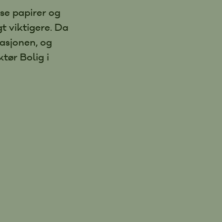
øse papirer og
t viktigere. Da
asjonen, og
tør Bolig i