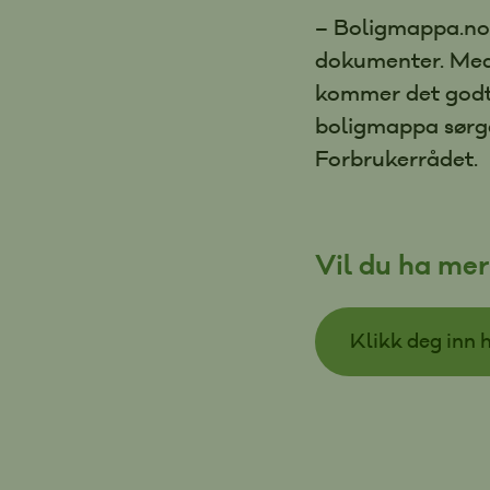
– Boligmappa.no e
dokumenter. Med 
kommer det godt 
boligmappa sørger
Forbrukerrådet.
Vil du ha me
Klikk deg inn 