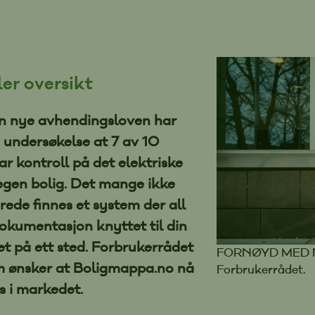
r oversikt
n nye avhendingsloven har
 undersøkelse at 7 av 10
r kontroll på det elektriske
 egen bolig. Det mange ikke
erede finnes et system der all
okumentasjon knyttet til din
et på ett sted. Forbrukerrådet
FORNØYD MED NY
om ønsker at Boligmappa.no nå
Forbrukerrådet.
ss i markedet.