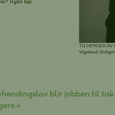
ekk? Trykk
her
boligens 
for kjøp
har blitt
Velg en
MNEF er
Norges 
kan sam
TILHENGER AV 
mesterme
Vigeland i Bolig
god og 
ha stor 
riktige i
bolig.
hendingslov blir jobben til t
gere.»