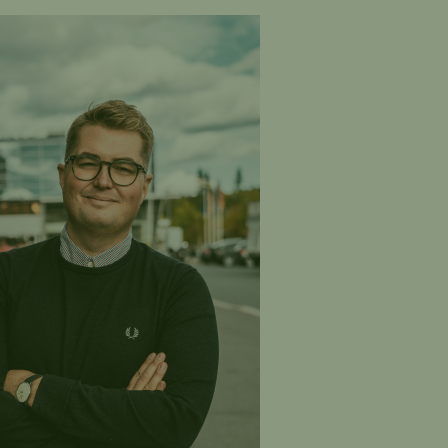
 egenarbeid.
Dokumentasjon
e oppussinger eller
nger du har gjort selv er også
erdi for potensielle kjøpere.
r på dette kan være bilder
u bygde plattingen, eller
v malingsspann som
er fargekoden.
m gamle kvitteringer.
Samle
g laste opp kvitteringer på
ert utstyr som følger
men, slik som varmepumper,
er og lysarmatur. Kjøpere
rygge på hva de kjøper kan
ig til å strekke seg litt lenger
den.
hendelser i Boligmappa.
I
ppa kan du sortere
asjon som «hendelser» i