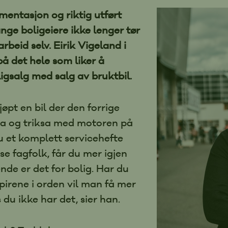
Last opp
mentasjon og riktig utført
på mindr
nge boligeiere ikke lenger tør
renoveri
arbeid selv. Eirik Vigeland i
av stor v
Eksemple
å det hele som liker å
fra da d
gsalg med salg av bruktbil.
bilder a
innehold
Finn fre
jøpt en bil der den forrige
sammen o
sa og triksa med motoren på
fastmont
 et komplett servicehefte
eiendom
se fagfolk, får du mer igjen
hvitevar
som er t
ende er det for bolig. Har du
være vill
apirene i orden vil man få mer
i budrun
 du ikke har det, sier han.
Opprett 
Boligma
dokument