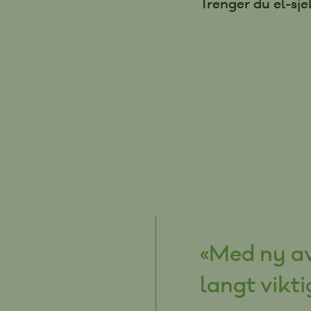
Trenger du el-sj
«Med ny av
langt vikti