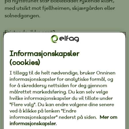
på hyttetunet står boblebadet rykende klart,
med utsikt mot fjellheimen, skjærgården eller
solnedgangen.
Fristende, ikke sant?
Flere og flere ønsker å installere boblebad på
Informasjonskapsler
hytta, enten det dreier seg om skjærgårdshytter
(cookies)
eller hytter med utsikt over fjellheimen. Likevel
er det mange som går i fella, der de ikke gjør de
I tillegg til de helt nødvendige, bruker Onninen
nødvendige undersøkelsene i forkant.
informasjonskapsler for analytiske formål, og
for å skreddersy nettsiden for deg gjennom
målrettet markedsføring. Du kan selv velge
Hvor kan boblebadet stå? Hvilket underlag må
hvilke informasjonskapsler du vil tillate under
det ha? Og hvordan kobler jeg det til? Trenger
"Flere valg". Du kan endre valgene dine senere
jeg elektriker? Elfag gir deg oversikten og
ved å klikke på lenken "Endre
informasjonskapsler" nederst på siden.
Mer om
tipsene for hvordan du kan nyte boblene fra
informasjonskapsler.
bassenget.