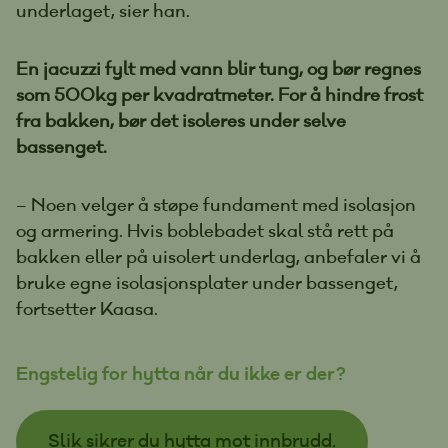
underlaget, sier han.
En jacuzzi fylt med vann blir tung, og bør regnes
som 500kg per kvadratmeter. For å hindre frost
fra bakken, bør det isoleres under selve
bassenget.
– Noen velger å støpe fundament med isolasjon
og armering. Hvis boblebadet skal stå rett på
bakken eller på uisolert underlag, anbefaler vi å
bruke egne isolasjonsplater under bassenget,
fortsetter Kaasa.
Engstelig for hytta når du ikke er der?
Slik sikrer du hytta mot innbrudd.