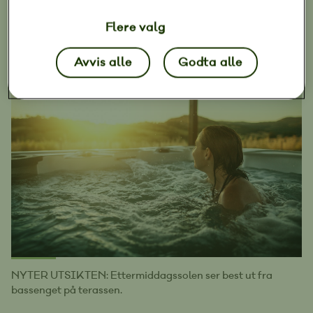
Flere valg
Avvis alle
Godta alle
NYTER UTSIKTEN: Ettermiddagssolen ser best ut fra
bassenget på terassen.