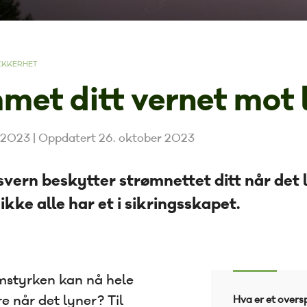
IKKERHET
met ditt vernet mot 
t 2023
|
Oppdatert 26. oktober 2023
ern beskytter strømnettet ditt når det 
kke alle har et i sikringsskapet.
ømstyrken kan nå hele
når det lyner? Til
Hva er et over