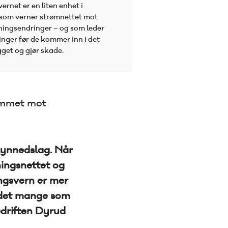
rnet er en liten enhet i
 som verner strømnettet mot
ningsendringer – og som leder
nger før de kommer inn i det
gget og gjør skade.
jemmet mot
lynnedslag. Når
ningsnettet og
ingsvern er mer
r det mange som
edriften Dyrud