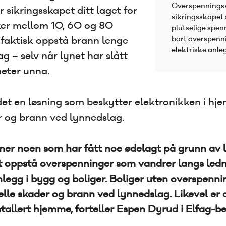
Overspenningsve
sikringsskapet ditt laget for
sikringsskapet
ker mellom 10, 60 og 80
plutselige spen
faktisk oppstå brann lenge
bort overspenni
elektriske anle
ag – selv når lynet har slått
eter unna.
 det en løsning som beskytter elektronikken i h
r og brann ved lynnedslag.
ner noen som har fått noe ødelagt på grunn av 
et oppstå overspenninger som vandrer langs led
anlegg i bygg og boliger. Boliger uten overspenn
ielle skader og brann ved lynnedslag. Likevel e
stallert hjemme, forteller Espen Dyrud i Elfag-b