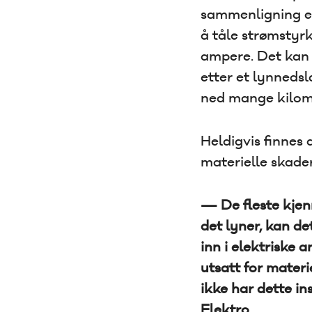
sammenligning er 
å tåle strømstyr
ampere. Det kan 
etter et lynnedsl
ned mange kilom
Heldigvis finnes
materielle skade
— De fleste kjen
det lyner, kan d
inn i elektriske 
utsatt for mater
ikke har dette in
Elektro.