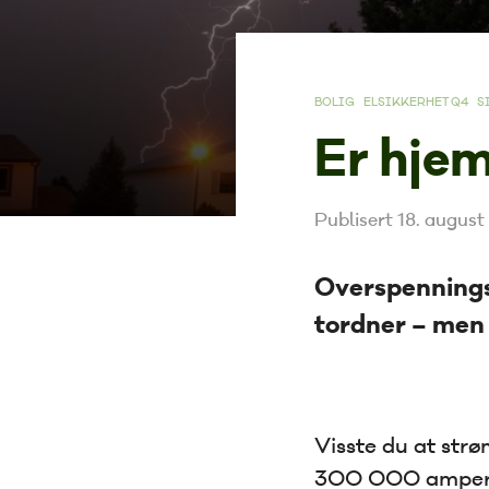
BOLIG
ELSIKKERHET Q4
S
Er hjem
Publisert 18. augus
Overspenningsv
tordner – men i
Visste du at str
300 000 ampere 