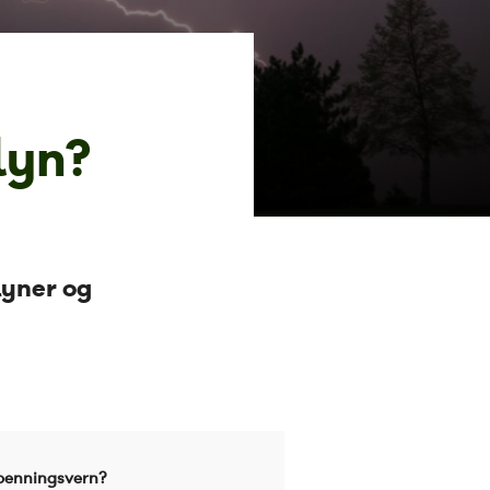
lyn?
lyner og
spenningsvern?