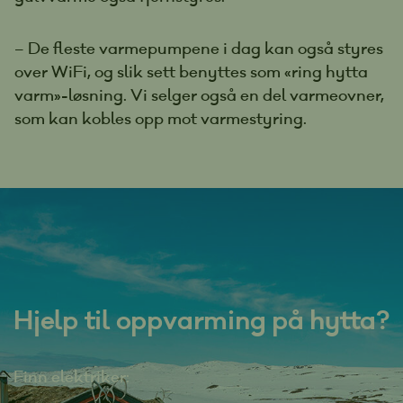
– De fleste varmepumpene i dag kan også styres
over WiFi, og slik sett benyttes som «ring hytta
varm»-løsning. Vi selger også en del varmeovner,
som kan kobles opp mot varmestyring.
Hjelp til oppvarming på hytta?
Finn elektriker: