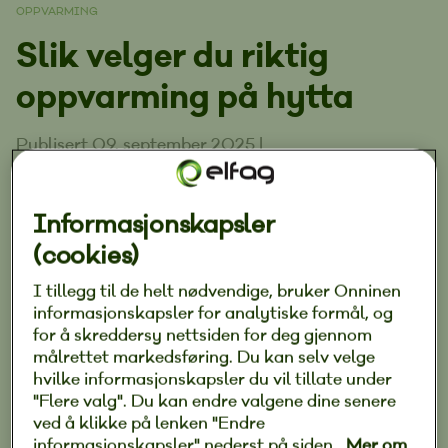
OPPVARMING
Slik velger du riktig
oppvarming på hytta
Publisert 09. september 2025
|
Varmepumpe, varmekabler eller varmefolie
Informasjonskapsler
på hytta? Dette er de beste løsningene for
(cookies)
oppvarming på hytta.
I tillegg til de helt nødvendige, bruker Onninen
informasjonskapsler for analytiske formål, og
for å skreddersy nettsiden for deg gjennom
Oppvarming på hytta handler selvfølgelig om
målrettet markedsføring. Du kan selv velge
hvilke informasjonskapsler du vil tillate under
komfort, men også om energieffektivitet og hva
"Flere valg". Du kan endre valgene dine senere
som fungerer på akkurat din hytte. Det finnes
ved å klikke på lenken "Endre
mange muligheter: varmepumpe, varmekabler,
informasjonskapsler" nederst på siden.
Mer om