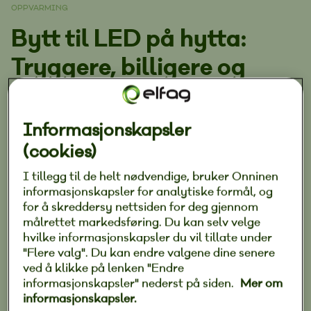
OPPVARMING
Bytt til LED på hytta:
Tryggere, billigere og
smartere
Informasjonskapsler
Publisert 09. september 2025
|
(cookies)
Det er mange gode grunner til å bytte til
I tillegg til de helt nødvendige, bruker Onninen
LED på hytta, både for lommeboka og
informasjonskapsler for analytiske formål, og
for å skreddersy nettsiden for deg gjennom
sikkerheten.
målrettet markedsføring. Du kan selv velge
hvilke informasjonskapsler du vil tillate under
"Flere valg". Du kan endre valgene dine senere
ved å klikke på lenken "Endre
Har du fortsatt gamle lysrør, halogenpærer eller
informasjonskapsler" nederst på siden.
Mer om
glødepærer på hytta? Da er det kanskje på tide å
informasjonskapsler.