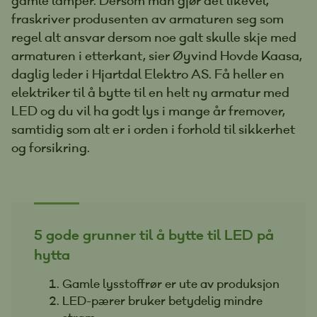
gamle lamper. Dersom man gjør det likevel,
fraskriver produsenten av armaturen seg som
regel alt ansvar dersom noe galt skulle skje med
armaturen i etterkant, sier Øyvind Hovde Kaasa,
daglig leder i Hjartdal Elektro AS. Få heller en
elektriker til å bytte til en helt ny armatur med
LED og du vil ha godt lys i mange år fremover,
samtidig som alt er i orden i forhold til sikkerhet
og forsikring.
5 gode grunner til å bytte til LED på
hytta
Gamle lysstoffrør er ute av produksjon
LED-pærer bruker betydelig mindre