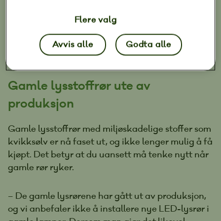
oppgradere. LED-lys på hytta gir deg bedre
belysning, samtidig som du sparer strøm,
Flere valg
reduserer brannfaren og får et anlegg som holder
i mange år fremover.
Avvis alle
Godta alle
Gamle lysstoffrør ute av
produksjon
Gamle lysstoffrør med miljøskadelige stoffer som
kvikksølv er nå faset ut, og ikke lenger mulig å få
kjøpt. Det betyr at du uansett må tenke nytt når
gamle rør ryker.
– De gamle lysrørene har gått ut av produksjon,
og vi anbefaler ikke å installere nye LED-lysrør i