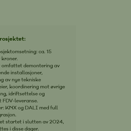
osjektet:
osjektomsetning: ca. 15
r kroner.
 omfattet demontering av
ende installasjoner,
ng av nye tekniske
eier, koordinering mot øvrige
ing, idriftsettelse og
t FDV-leveranse.
er: KNX og DALI med full
rasjon.
et startet i slutten av 2024,
tes i disse dager.