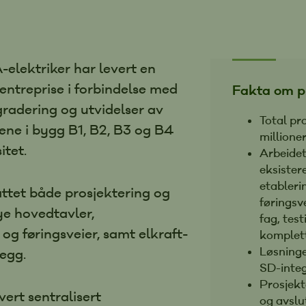
-elektriker har levert en
entreprise i forbindelse med
Fakta om pr
adering og utvidelser av
Total pr
ene i bygg B1, B2, B3 og B4
millione
itet.
Arbeidet
eksister
etableri
tet både prosjektering og
føringsv
ye hovedtavler,
fag, test
og føringsveier, samt elkraft-
komplet
Løsning
egg.
SD-integ
Prosjekt
evert sentralisert
og avslut