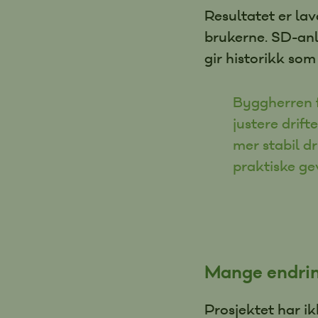
Resultatet er lav
brukerne. SD-anl
gir historikk som
Byggherren f
justere drift
mer stabil dr
praktiske gev
Mange endri
Prosjektet har ik