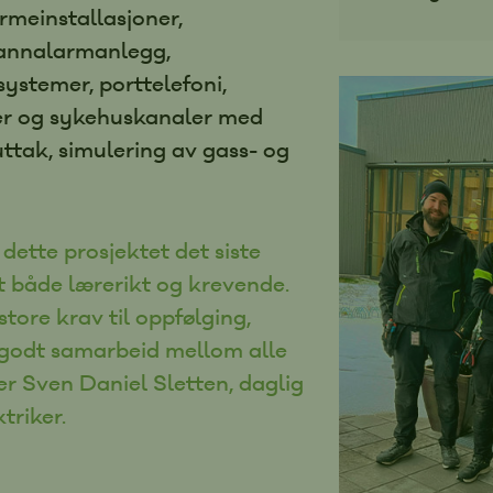
rmeinstallasjoner,
rannalarmanlegg,
ystemer, porttelefoni,
er og sykehuskanaler med
ttak, simulering av gass- og
dette prosjektet det siste
t både lærerikt og krevende.
 store krav til oppfølging,
 godt samarbeid mellom alle
ier Sven Daniel Sletten, daglig
triker.