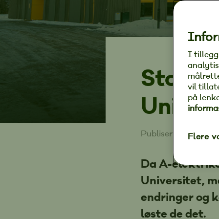
Infor
I tilleg
analytis
Stort e
målrett
vil till
Univers
på lenk
informa
Publisert 31. janua
Flere v
Da A-elektrik
Universitet, m
endringer og 
løste de det.