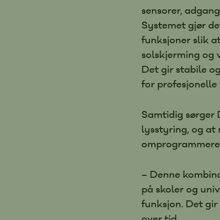
sensorer, adgang
Systemet gjør d
funksjoner slik a
solskjerming og 
Det gir stabile o
for profesjonelle 
Samtidig sørger 
lysstyring, og a
omprogrammere l
– Denne kombina
på skoler og univ
funksjon. Det gir
over tid.