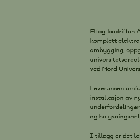
Elfag-bedriften A
komplett elektro
ombygging, oppgr
universitetsareal
ved Nord Univers
Leveransen omfat
installasjon av n
underfordelinger 
og belysningsanl
I tillegg er det l