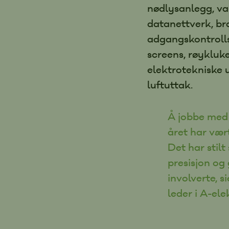
nødlysanlegg, va
datanettverk, b
adgangskontrolls
screens, røykluk
elektrotekniske u
luftuttak.
Å jobbe med 
året har vær
Det har stilt
presisjon og
involverte, s
leder i A-elek