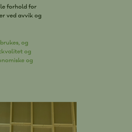
le forhold for
er ved avvik og
 brukes, og
tkvalitet og
økonomiske og