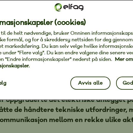
masjonskapsler (cookies)
g til de helt nødvendige, bruker Onninen informasjonskaps
ke formål, og for å skreddersy nettsiden for deg gjennom
lektroprosjekt på N
et markedsføring. Du kan selv velge hvilke informasjonsk
ate under "Flere valg". Du kan endre valgene dine senere ve
itet med A-elektrike
en "Endre informasjonskapsler" nederst på siden.
Mer om
sjonskapsler.
r 2026
|
alg
Avvis alle
God
er oppgraderte det elektriske anlegget 
åtte de håndtere tekniske utfordringer,
kommunikasjon mellom en rekke ulike aktø