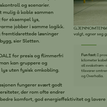
skontroll og scenarier.
et mulig å koble sammen
t for eksempel lys,
varme jobber i samme logikk.
GJENNOMTENKT: 
g fremtidsrettede løsninger
valgt, egner seg 
bygg, sier Sletten.
DALI for presis og flimmerfri
Fun fact:
I pros
kilometer kabel
t man kan gruppere og
all svakstrøm- 
ys uten fysisk omkobling.
tilsvarer omtr
og Overhalla.
sjonen fungerer svært godt
ersiteter, der rom ofte endrer
 bedre komfort, god energieffektivitet og lavere