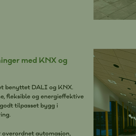
sninger med KNX og
det benyttet DALI og KNX.
, fleksible og energieffektive
godt tilpasset bygg i
ing.
 overordnet automasjon,