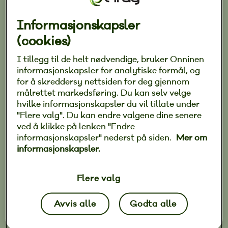
Du kan vinne lys og varmestyring for 3 soner, 3
Informasjonskapsler
multifunksjonelle brytere med innebygget
temperatursensor, og en sentral som kan tilknytte
(cookies)
flere produkter i fremtiden.
Grunnpakken du trenger for en smartere hverdag!
I tillegg til de helt nødvendige, bruker Onninen
Les mer om produktene her.
informasjonskapsler for analytiske formål, og
for å skreddersy nettsiden for deg gjennom
x1 Bridge
målrettet markedsføring. Du kan selv velge
x3 brytere
hvilke informasjonskapsler du vil tillate under
x3 varmeaktuatorer
"Flere valg". Du kan endre valgene dine senere
x3 universalaktuatorer
ved å klikke på lenken "Endre
informasjonskapsler" nederst på siden.
Mer om
informasjonskapsler.
Kom innom vår stand (B-13) og delta i
konkurransen!
Flere valg
Avvis alle
Godta alle