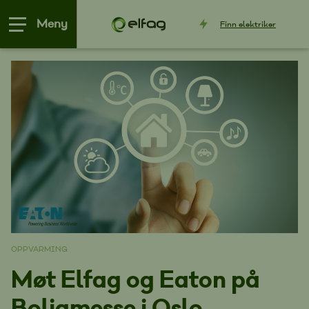
Meny
Finn
elektriker
OPPVARMING
Møt Elfag og Eaton på
Boligmesse i Oslo