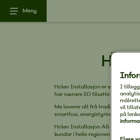
Meny
Holen
Infor
I tilleg
Holen Installasjon er ei av dei lei
analytis
har nærare 50 tilsette og me lever
målrett
Me leverer alt frå tradisjonelle el
vil till
på lenk
smarthus, energistyring, ekom og 
informa
Holen Installasjon AS har hovudko
kundar i heile regionen frå avdelin
Flere v