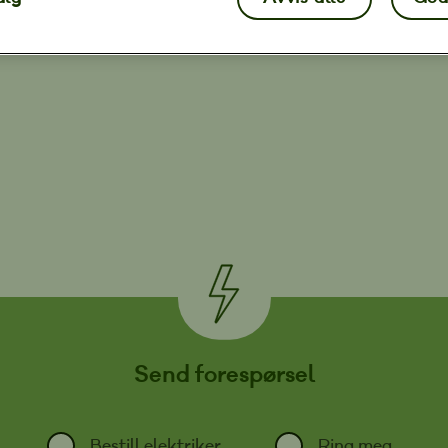
Send forespørsel
Bestill elektriker
Ring meg