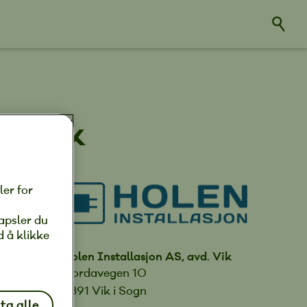
d. Vik
ler for
apsler du
d å klikke
Holen Installasjon AS, avd. Vik
Fjordavegen 10
6891 Vik i Sogn
ta alle