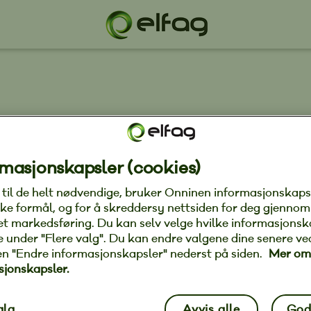
 Installasjon AS, av
masjonskapsler (cookies)
g til de helt nødvendige, bruker Onninen informasjonskaps
ande elektroentreprenørbedrifta i indre Sogn. Bedrifta
ke formål, og for å skreddersy nettsiden for deg gjennom
er tenester både til privat- og næringsmarknaden.
et markedsføring. Du kan selv velge hvilke informasjonsk
ektroinstallasjonar til meir avanserte anlegg innan
ate under "Flere valg". Du kan endre valgene dine senere ve
en "Endre informasjonskapsler" nederst på siden.
Mer om
IKT osv.
sjonskapsler.
ntor i Sogndal, men betener både små og store
gar i både Gaupne, Leikanger og Vik i Sogn.
alg
Avvis alle
God