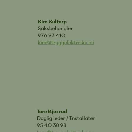
Kim Kultorp
Saksbehandler
976 93 410
kim@tryggelektriske.no
Tore Kjexrud
Daglig leder / Installatør
95 40 38 98