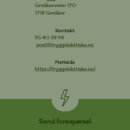
Greåkerveien 170
1718 Greåker
Kontakt
95 40 38 98
post@tryggelektriske.no
Nettside
https://tryggelektriske.no/
Send forespørsel