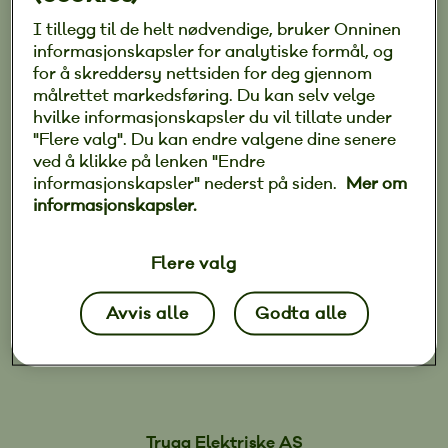
Tore Kjexrud og Lars Ole Kultorp. Vi har
I tillegg til de helt nødvendige, bruker Onninen
lang og bred erfaring som tidligere eiere i
informasjonskapsler for analytiske formål, og
El-Tjenesten og som servicemontører for
for å skreddersy nettsiden for deg gjennom
Siemens Installasjon/Bravida
målrettet markedsføring. Du kan selv velge
hvilke informasjonskapsler du vil tillate under
Installasjon.
"Flere valg". Du kan endre valgene dine senere
Vi leverer alt av elektroinstallasjoner og
ved å klikke på lenken "Endre
dekker både det private- og
informasjonskapsler" nederst på siden.
Mer om
informasjonskapsler.
næringsmarkedet med fokus på kvalitet i
alle ledd. Trygg Elektriske tar alle
oppdrag enten de er små eller store.
Flere valg
Det som er viktig for oss er at du som
Avvis alle
Godta alle
kunde blir 100 prosent fornøyd med
arbeidet som utføres!
Trygg Elektriske AS