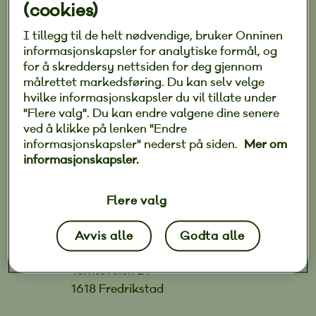
(cookies)
Vi utfører blant annet:
I tillegg til de helt nødvendige, bruker Onninen
Renovering/rehabilitering av gamle
informasjonskapsler for analytiske formål, og
el anlegg
for å skreddersy nettsiden for deg gjennom
Nybygg/nye anlegg
målrettet markedsføring. Du kan selv velge
hvilke informasjonskapsler du vil tillate under
Smarte bygg
"Flere valg". Du kan endre valgene dine senere
Elbil lading
ved å klikke på lenken "Endre
Boliginstallasjon/hytter
informasjonskapsler" nederst på siden.
Mer om
Industri
informasjonskapsler.
Elektriker til selskaper som jobber
mot forsikring
Flere valg
Avvis alle
Godta alle
Kahn Elektro AS
Tomteveien 21
1618 Fredrikstad