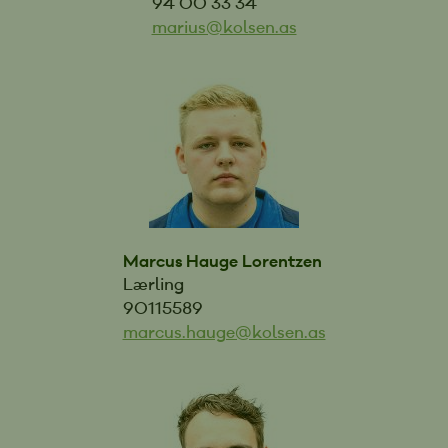
94 00 33 34
marius@kolsen.as
Marcus Hauge Lorentzen
Lærling
90115589
marcus.hauge@kolsen.as