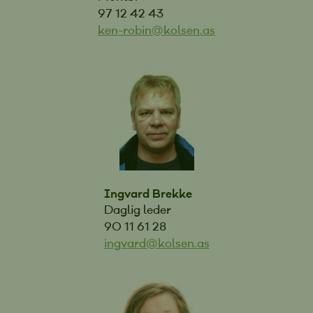
97 12 42 43
ken-robin@kolsen.as
Ingvard Brekke
Daglig leder
90 11 61 28
ingvard@kolsen.as