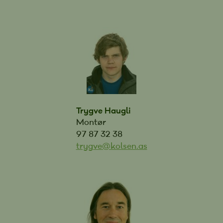
Trygve Haugli
Montør
97 87 32 38
trygve@kolsen.as