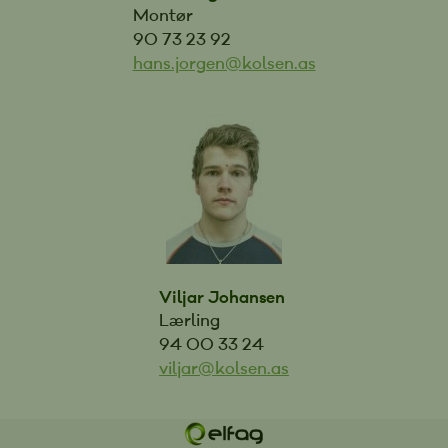
Montør
90 73 23 92
hans.jorgen@kolsen.as
Viljar Johansen
Lærling
94 00 33 24
viljar@kolsen.as