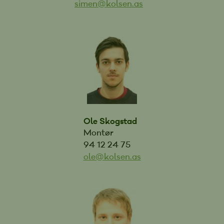
simen@kolsen.as
Ole Skogstad
Montør
94 12 24 75
ole@kolsen.as