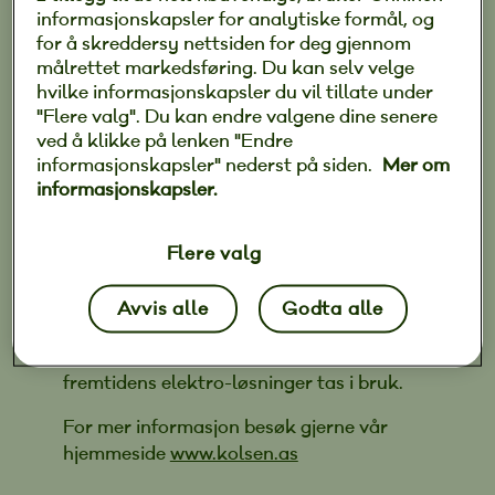
informasjonskapsler for analytiske formål, og
• Utelys, spot’er og LED lys
for å skreddersy nettsiden for deg gjennom
• Brannalarm og innbruddsalarm for
målrettet markedsføring. Du kan selv velge
boliger
hvilke informasjonskapsler du vil tillate under
• Antenneanlegg/parabolmontasje
"Flere valg". Du kan endre valgene dine senere
• Datanettverk for den moderne IT-
ved å klikke på lenken "Endre
familie
informasjonskapsler" nederst på siden.
Mer om
informasjonskapsler.
Elfag-navnet er forbundet med kvalitet.
Det er vi stolte av! Sammen med kjeden
vår jobber vi for å være tilgjengelige,
Flere valg
servicerettede og konkurransedyktige på
pris. Vi skal være din foretrukne
Avvis alle
Godta alle
elektriker, enten du trenger hjelp til små
oppgaver eller store prosjekter der
fremtidens elektro-løsninger tas i bruk.
For mer informasjon besøk gjerne vår
hjemmeside
www.kolsen.as