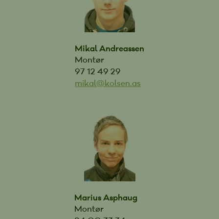
Mikal Andreassen
Montør
97 12 49 29
mikal@kolsen.as
Marius Asphaug
Montør