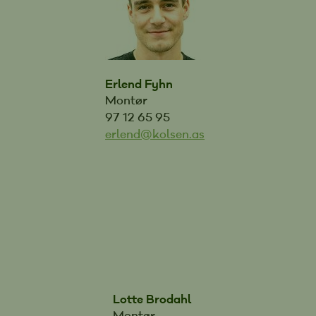
Erlend Fyhn
Montør
97 12 65 95
erlend@kolsen.as
Lotte Brodahl
Montør