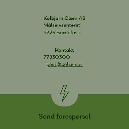
Kolbjørn Olsen AS
Målselvsenteret
9325 Bardufoss
Kontakt
77830300
post@kolsen.as
Send forespørsel