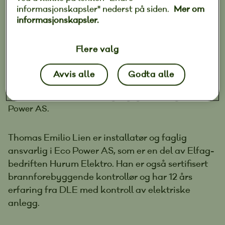
informasjonskapsler" nederst på siden.
Mer om
informasjonskapsler.
Flere valg
Avvis alle
Godta alle
Thomas Lien, installatør og faglig ansvarlig i Eco
Power AS.
Thomas Emilio Lien er installatør og faglig
ansvarlig i Eco Power AS, som er en del av Elfag-
bedriften Hurum Elektro. Han er også sertifisert
brannforebyggende kontrollør og har 12 års
erfaring fra DLE med kontroll av elektriske
anlegg.