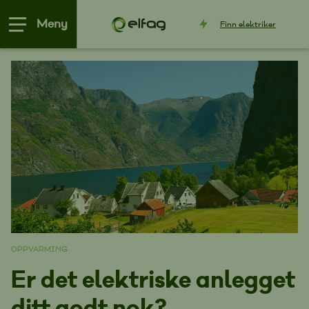
Meny
Finn
elektriker
OPPVARMING
Er det elektriske anlegget
ditt godt nok?