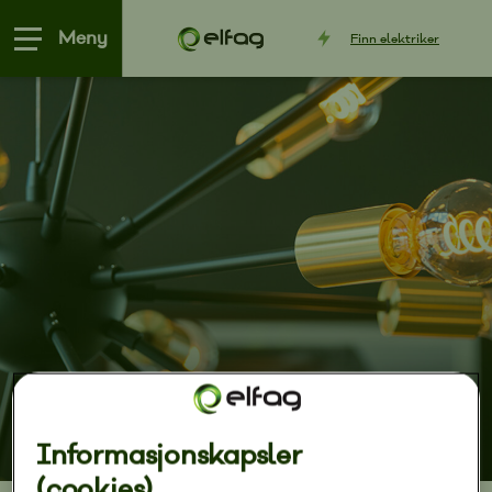
Meny
Finn
elektriker
Informasjonskapsler
(cookies)