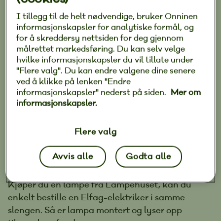
I tillegg til de helt nødvendige, bruker Onninen
BELYSNING
informasjonskapsler for analytiske formål, og
Elfag og Lampehuset
for å skreddersy nettsiden for deg gjennom
målrettet markedsføring. Du kan selv velge
samarbeider
hvilke informasjonskapsler du vil tillate under
"Flere valg". Du kan endre valgene dine senere
Publisert 09. mars 2022
|
ved å klikke på lenken "Endre
informasjonskapsler" nederst på siden.
Mer om
informasjonskapsler.
Ny lampe? Da vil du sikkert ha en flink
elektriker til å montere den riktig – og nå
Flere valg
har vi gjort det enkelt.
Avvis alle
Godta alle
Kjøper du en lampe fra Lampehuset, kan du
enkelt bestille en Elfag-elektriker i samme
slengen. Så er lampa montert og lyser opp