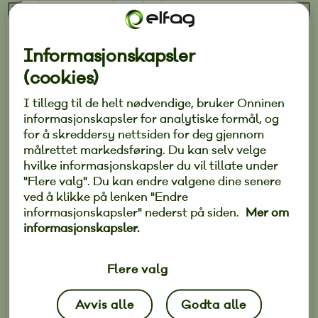
planlegging og riktig fagkompetanse er
avgjørende for resultatet.
Informasjonskapsler
Her deler montør Petter Aglen i Elfag-bedriften
(cookies)
A-elektriker noen gode råd om hva du bør tenke
på når du skal pusse opp badet.
I tillegg til de helt nødvendige, bruker Onninen
informasjonskapsler for analytiske formål, og
for å skreddersy nettsiden for deg gjennom
målrettet markedsføring. Du kan selv velge
hvilke informasjonskapsler du vil tillate under
"Flere valg". Du kan endre valgene dine senere
ved å klikke på lenken "Endre
informasjonskapsler" nederst på siden.
Mer om
informasjonskapsler.
Flere valg
Avvis alle
Godta alle