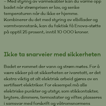
– Med styring av varmekabler kan du varme opp
badet når strømprisen er lav, og senke
temperaturen når du ikke er hjemme.
Kombinerer du det med styring av elbillader og
varmtvannstank, kan du faktisk få Enova-støtte
på opptil 25 prosent, inntil 10 000 kroner.
Ikke ta snarveier med sikkerheten
Badet er rommet der vann og strøm møtes. For å
være sikker på at sikkerheten er ivaretatt, er det
ekstra viktig at alt elektrisk arbeid gjøres av en
sertifisert elektriker. For eksempel må alle
elektriske punkter og utstyr, som stikkontakter,
brytere, dimmere, termostater og vifter, plasseres
i samsvar med forskrift og våtromsnormens