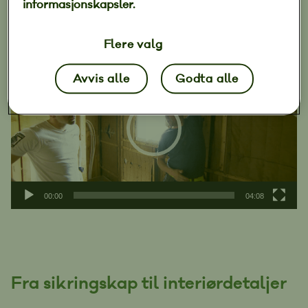
informasjonskapsler.
hvordan man legger varmefolie under parkett.
Flere valg
Videoavspiller
Avvis alle
Godta alle
00:00
04:08
Fra sikringskap til interiørdetaljer