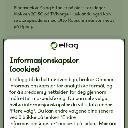
Sinnasnekker’n og Elfag er på plass torsdager
klokken 20.30 på TVNorge. Husk at du også kan
se alle episodene med Otto Robsahm når som helst
på Dplay.
Elfag har vært med når Otto Robsahm har
hjulpet norske familier ut av oppussingsfellen,
Informasjonskapsler
godt representert av elektriker Rolf Tore
(cookies)
Langeland. Vi har allerede snakket med ham om
I tillegg til de helt nødvendige, bruker Onninen
hvordan det har vært å jobbe med
informasjonskapsler for analytiske formål, og
Sinnasnekker’n
, og her tar vi en nærmere kikk
for å skreddersy nettsiden for deg gjennom
på hvordan du kan få det like fint som deltakerne
målrettet markedsføring. Du kan selv velge
i programmet.
hvilke informasjonskapsler du vil tillate under
"Flere valg". Du kan endre valgene dine senere
ved å klikke på lenken "Endre
Se Rolf Langeland og hans montørkollega Krister
informasjonskapsler" nederst på siden.
Mer om
Berntsen gå gjennom alt fra trådløse brytere til