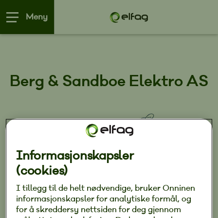
Meny
Berg & Sandboe Elektro AS
Informasjonskapsler
(cookies)
I tillegg til de helt nødvendige, bruker Onninen
Vi kan hjelpe deg med alt innen elektriske
informasjonskapsler for analytiske formål, og
installasjoner, reparasjoner, service arbeid
for å skreddersy nettsiden for deg gjennom
til både privat og bedriftsmarkedet.