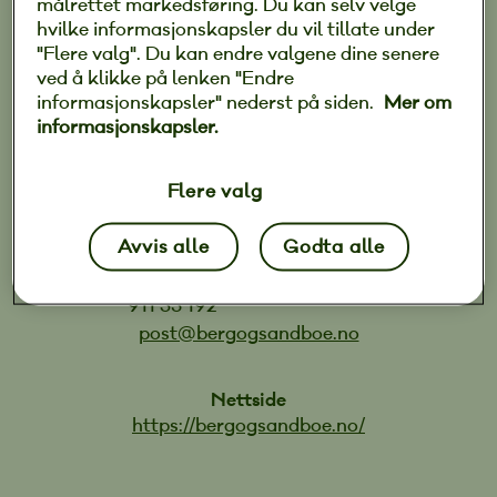
målrettet markedsføring. Du kan selv velge
hvilke informasjonskapsler du vil tillate under
Ta kontakt for en hyggelig elektro prat!
"Flere valg". Du kan endre valgene dine senere
ved å klikke på lenken "Endre
informasjonskapsler" nederst på siden.
Mer om
informasjonskapsler.
Berg & Sandboe Elektro AS
Smalvollveien 44
Flere valg
0667 Oslo
Avvis alle
Godta alle
Kontakt
911 35 192
post@bergogsandboe.no
Nettside
https://bergogsandboe.no/