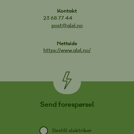
Kontakt
23 68 77 44
post@alel.no
Nettside
https://www.alel.no/
Send forespørsel
Bestill elektriker