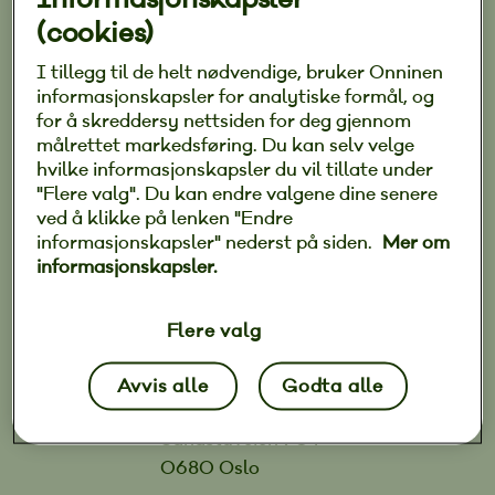
Med 40 års samlet erfaring i bransjen,
(cookies)
tilbyr vi en bred ekspertise og solid
fagkunnskap til våre kunder i Oslo.
I tillegg til de helt nødvendige, bruker Onninen
informasjonskapsler for analytiske formål, og
Vårt team består av 14 dedikerte ansatte,
for å skreddersy nettsiden for deg gjennom
inkludert erfarne montører og dyktige
målrettet markedsføring. Du kan selv velge
lærlinger. Vi er stolte av å levere høy
hvilke informasjonskapsler du vil tillate under
kvalitet og pålitelig service til både
"Flere valg". Du kan endre valgene dine senere
private og kommersielle prosjekter.
ved å klikke på lenken "Endre
informasjonskapsler" nederst på siden.
Mer om
Hos oss er kunden alltid i fokus, og vi
informasjonskapsler.
sørger for at alle oppdrag blir utført etter
de høyeste standardene.
Flere valg
Avvis alle
Godta alle
AL Elektro AS
Sandstuveien 70 F
0680 Oslo