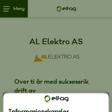
Meny
AL Elektro AS
Over ti år med suksessrik
drift av
elektroinstallasjoner
Informasjonskapsler