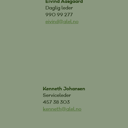
Eivind Aasgaard
Daglig leder
990 99 277
eivind@alel.no
Kenneth Johansen
Serviceleder
457 38 303
kenneth@alel.no