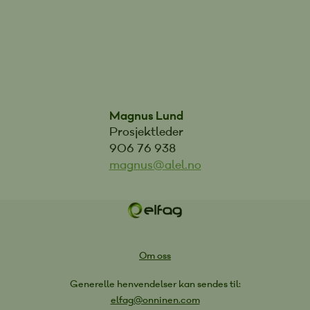
Magnus Lund
Prosjektleder
906 76 938
magnus@alel.no
Om oss
Generelle henvendelser kan sendes til:
elfag@onninen.com