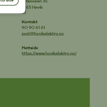
ta alle
Kirkeveien 35
1363 Høvik
Kontakt
90 90 61 61
post@hovikelektro.no
Nettside
https://www.hovikelektro.no/