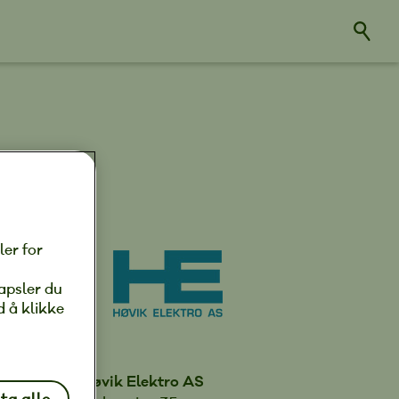
ler for
apsler du
d å klikke
Høvik Elektro AS