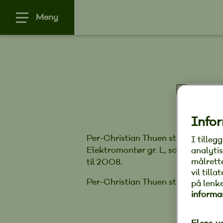
Meny
Infor
Per-Christian Thuen startet som læ
I tilleg
Elektromontør gr. L, saksbehandle
analytis
målrett
til 2008.
vil till
Per-Christian Thuen startet Høvik 
på lenk
informa