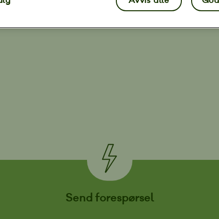
alg
Avvis alle
God
Send forespørsel