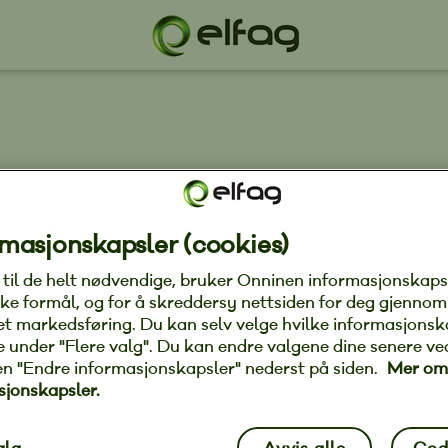
Høvik Elektro AS
masjonskapsler (cookies)
rling i 1988 i Høvik Elektriske AS.
g til de helt nødvendige, bruker Onninen informasjonskaps
r og prosjektleder hos Høvik Elektriske AS fra 1995
ke formål, og for å skreddersy nettsiden for deg gjennom
et markedsføring. Du kan selv velge hvilke informasjonsk
ate under "Flere valg". Du kan endre valgene dine senere ve
Elektro AS 1 juni 2008 og er i dag daglig leder.
en "Endre informasjonskapsler" nederst på siden.
Mer om
sjonskapsler.