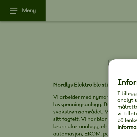
Meny
Infor
Nordlys Elektro ble stiftet i 2006 
I tilleg
Vi arbeider med nymontering, repar
analytis
lavspenningsanlegg. Bedriften har
målrett
svakstrømsområdet. Våre ansatte ha
vil till
sitt fagfelt. Vi har blant annet a
på lenk
brannalarmanlegg, el-kontroll for b
informa
automasjon, EKOM, periodisk kontro