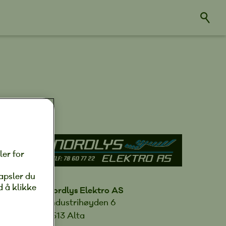
ler for
apsler du
d å klikke
Nordlys Elektro AS
Industrihøyden 6
9513 Alta