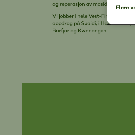
og reperasjon av maskiner, maritime
Flere v
Vi jobber i hele Vest-Finnmark som 
oppdrag på Skaidi, i Hammerfest
Burfjor og Kvænangen.