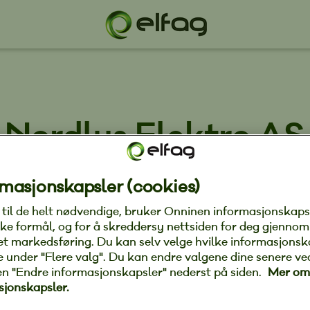
Nordlys Elektro AS
masjonskapsler (cookies)
og har i dag 19 ansatte.
g til de helt nødvendige, bruker Onninen informasjonskaps
asjon og vedlikehold av elektriske
ke formål, og for å skreddersy nettsiden for deg gjennom
 en god og bred kompetanse innenfor
et markedsføring. Du kan selv velge hvilke informasjonsk
r spesialisert seg på forskjellige områder innenfor
ate under "Flere valg". Du kan endre valgene dine senere ve
nsatte som har kompetanse innen for
en "Endre informasjonskapsler" nederst på siden.
Mer om
olig, el-kontroll for næring, termografering,
sjonskapsler.
ll av fartøy under 15 m, smarthus, industri, feilsøk