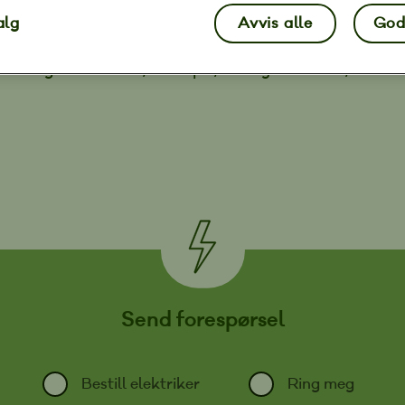
 anlegg, ladestasjoner for el-bil.
alg
Avvis alle
God
Alta, Øksfjord og Kautokeino. I tillegg tar vi
, Porsanger kommune, Karasjok, Måsøy kommune,
Send forespørsel
Bestill elektriker
Ring meg