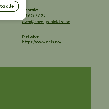
ta alle
Kontakt
78 60 77 22
awh@nordlys-elektro.no
Nettside
https://www.nels.no/